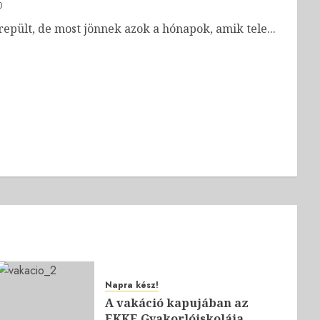
0
repült, de most jönnek azok a hónapok, amik tele...
Napra kész!
A vakáció kapujában az
EKKE Gyakorlóiskolája