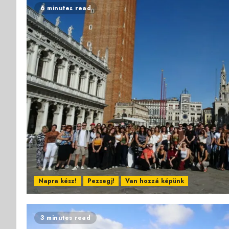
6 minutes read
Napra kész!
Pezsegj!
Van hozzá képünk
3 minutes read