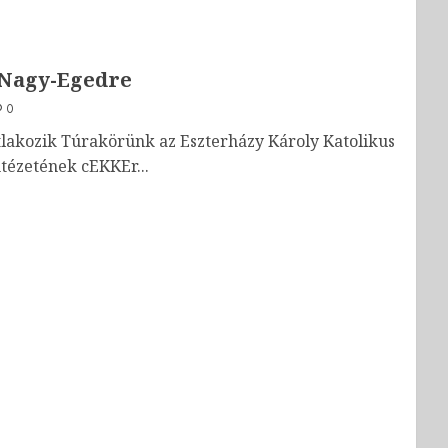
 Nagy-Egedre
0
tlakozik Túrakörünk az Eszterházy Károly Katolikus
ézetének cEKKEr...