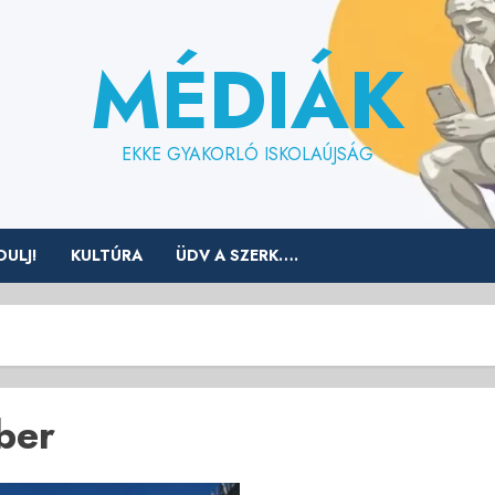
MÉDIÁK
EKKE GYAKORLÓ ISKOLAÚJSÁG
ULJ!
KULTÚRA
ÜDV A SZERK….
ber