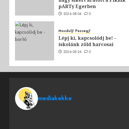
nagy sikert aratott a Piknik
pARTy Egerben
2026-08-04
0
Mozdulj!
Pezsegj!
Lépj ki, kapcsolódj be! –
iskolánk zöld harcosai
2026-05-24
0
mediakekke