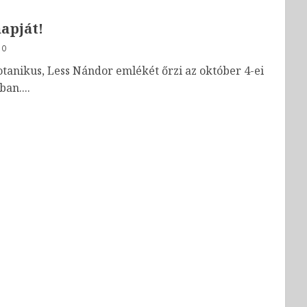
napját!
0
otanikus, Less Nándor emlékét őrzi az október 4-ei
an....