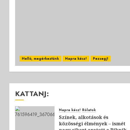
Helló, megérkeztünk
Napra kész!
Pezsegj!
KATTANJ:
Napra kész!
Rólatok
Színek, alkotások és
közösségi élmények – ismét