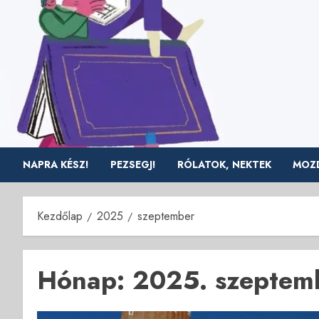
Skip
to
content
NAPRA KÉSZ!
PEZSEGJ!
RÓLATOK, NEKTEK
MOZD
Kezdőlap
2025
szeptember
Hónap:
2025. szeptem