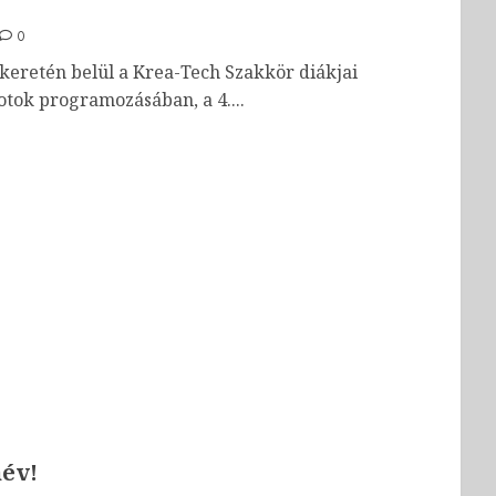
0
retén belül a Krea-Tech Szakkör diákjai
tok programozásában, a 4....
név!