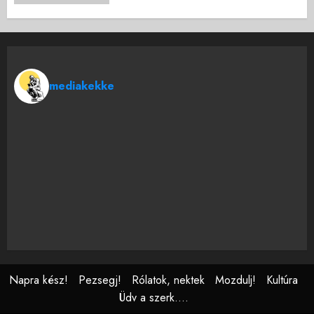
mediakekke
Napra kész!
Pezsegj!
Rólatok, nektek
Mozdulj!
Kultúra
Üdv a szerk….