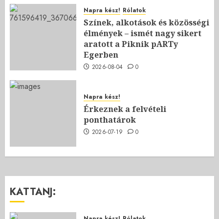
Napra kész!
Rólatok
Színek, alkotások és közösségi
élmények – ismét nagy sikert
aratott a Piknik pARTy
Egerben
2026-08-04
0
Napra kész!
Érkeznek a felvételi
ponthatárok
2026-07-19
0
KATTANJ:
Napra kész!
Rólatok