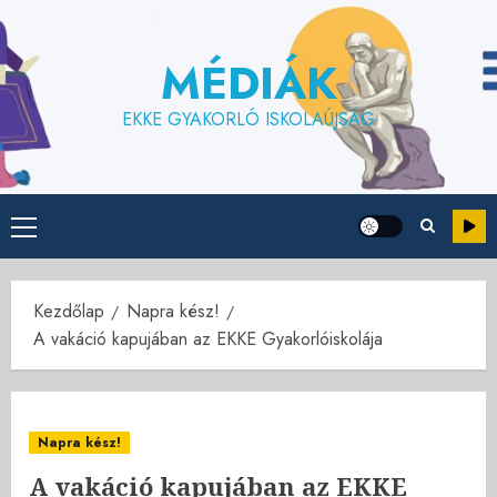
Skip
to
MÉDIÁK
content
EKKE GYAKORLÓ ISKOLAÚJSÁG
Primary
Menu
Kezdőlap
Napra kész!
A vakáció kapujában az EKKE Gyakorlóiskolája
Napra kész!
A vakáció kapujában az EKKE