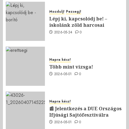
Mozdulj!
Pezsegj!
Lépj ki, kapcsolódj be! –
iskolánk zöld harcosai
2026-05-24
0
Napra kész!
Több mint vizsga!
2026-05-01
0
Napra kész!
📰 Jelentkezés a DUE Országos
Ifjúsági Sajtófesztiválra
2026-05-01
0