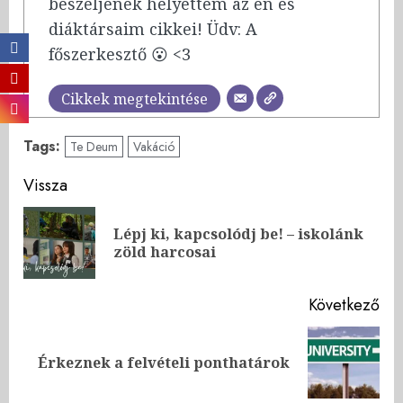
beszéljenek helyettem az én és
diáktársaim cikkei! Üdv: A
főszerkesztő 😮 <3
Cikkek megtekintése
Tags:
Te Deum
Vakáció
Post
Vissza
navigation
Lépj ki, kapcsolódj be! – iskolánk
Pre
zöld harcosai
pos
Következő
Next
Érkeznek a felvételi ponthatárok
post: