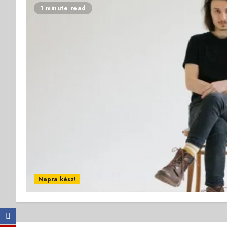
1 minute read
Napra kész!