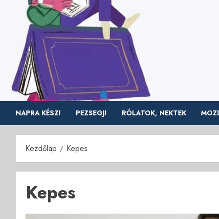
Skip
to
content
NAPRA KÉSZ!
PEZSEGJ!
RÓLATOK, NEKTEK
MOZD
Kezdőlap
Kepes
Kepes