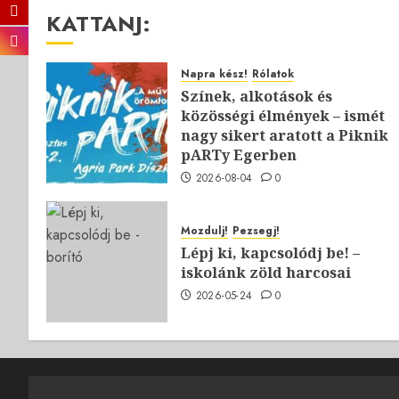
KATTANJ:
Napra kész!
Rólatok
Színek, alkotások és
közösségi élmények – ismét
nagy sikert aratott a Piknik
pARTy Egerben
2026-08-04
0
Mozdulj!
Pezsegj!
Lépj ki, kapcsolódj be! –
iskolánk zöld harcosai
2026-05-24
0