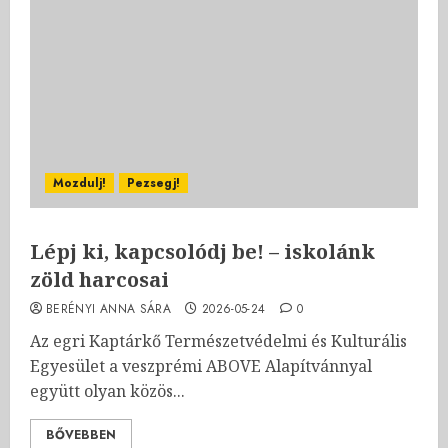
Mozdulj!
Pezsegj!
Lépj ki, kapcsolódj be! – iskolánk
zöld harcosai
BERÉNYI ANNA SÁRA
2026-05-24
0
Az egri Kaptárkő Természetvédelmi és Kulturális
Egyesület a veszprémi ABOVE Alapítvánnyal
együtt olyan közös...
BŐVEBBEN