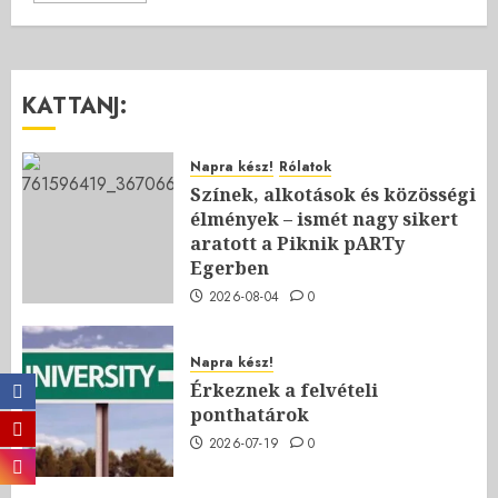
KATTANJ:
Napra kész!
Rólatok
Színek, alkotások és közösségi
élmények – ismét nagy sikert
aratott a Piknik pARTy
Egerben
2026-08-04
0
Napra kész!
Érkeznek a felvételi
ponthatárok
2026-07-19
0