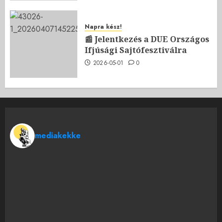
Napra kész!
📰 Jelentkezés a DUE Országos
Ifjúsági Sajtófesztiválra
2026-05-01
0
mediakekke