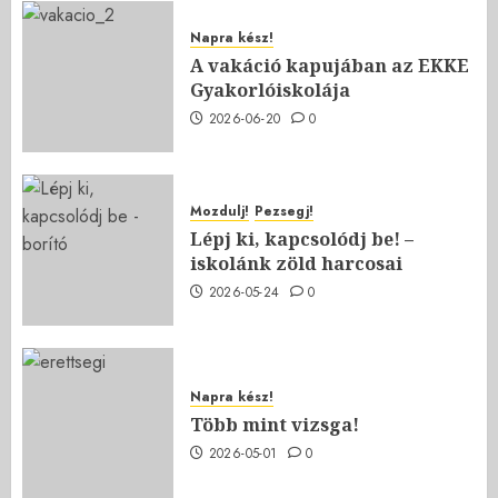
Napra kész!
A vakáció kapujában az EKKE
Gyakorlóiskolája
2026-06-20
0
Mozdulj!
Pezsegj!
Lépj ki, kapcsolódj be! –
iskolánk zöld harcosai
2026-05-24
0
Napra kész!
Több mint vizsga!
2026-05-01
0