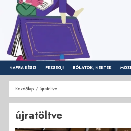
Skip
to
content
NAPRA KÉSZ!
PEZSEGJ!
RÓLATOK, NEKTEK
MOZD
Kezdőlap
újratöltve
újratöltve