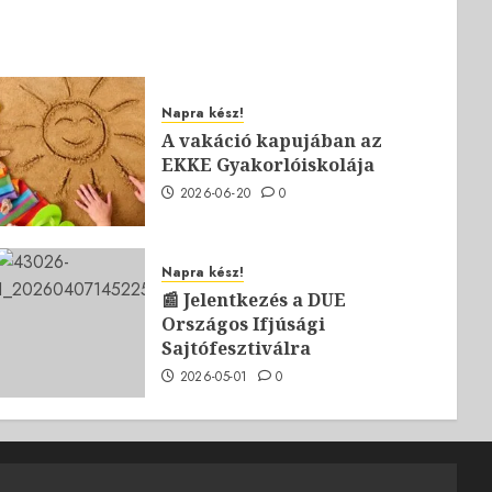
Napra kész!
A vakáció kapujában az
EKKE Gyakorlóiskolája
2026-06-20
0
Napra kész!
📰 Jelentkezés a DUE
Országos Ifjúsági
Sajtófesztiválra
2026-05-01
0