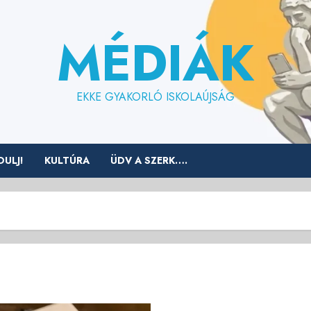
MÉDIÁK
EKKE GYAKORLÓ ISKOLAÚJSÁG
ULJ!
KULTÚRA
ÜDV A SZERK….