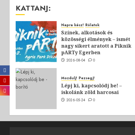
KATTANJ:
Napra kész!
Rólatok
Színek, alkotások és
közösségi élmények – ismét
nagy sikert aratott a Piknik
pARTy Egerben
2026-08-04
0
Mozdulj!
Pezsegj!
Lépj ki, kapcsolódj be! –
iskolánk zöld harcosai
2026-05-24
0