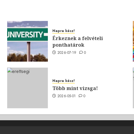
Napra kész!
Érkeznek a felvételi
ponthatárok
2026-07-19
0
Napra kész!
Több mint vizsga!
2026-05-01
0