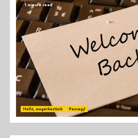
1 minute read
Helló, megérkeztünk
Pezsegj!