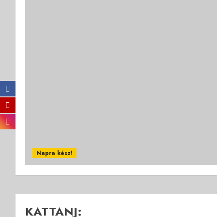
Napra kész!
KATTANJ: