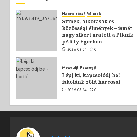
Napra kész!
Rólatok
Színek, alkotások és
közösségi élmények – ismét
nagy sikert aratott a Piknik
pARTy Egerben
2026-08-04
0
Mozdulj!
Pezsegj!
Lépj ki, kapcsolódj be! –
iskolánk zöld harcosai
2026-05-24
0