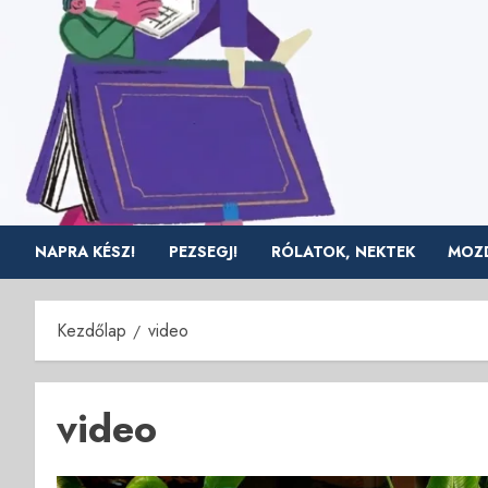
Skip
to
content
NAPRA KÉSZ!
PEZSEGJ!
RÓLATOK, NEKTEK
MOZD
Kezdőlap
video
video