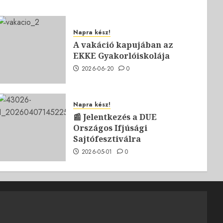
Napra kész!
A vakáció kapujában az
EKKE Gyakorlóiskolája
2026-06-20
0
Napra kész!
📰 Jelentkezés a DUE
Országos Ifjúsági
Sajtófesztiválra
2026-05-01
0