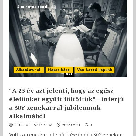
5 minutes read
Alkotásra fel!
Napra kész!
Van hozzá képünk
“A 25 év azt jelenti, hogy az egész
életünket együtt töltöttük” – interjú
a 30Y zenekarral jubileumuk
alkalmából
TÓTH-DOLENSZKY IDA
2025-05-21
0
Volt szerencsém interjút készíteni a 30Y zenekar