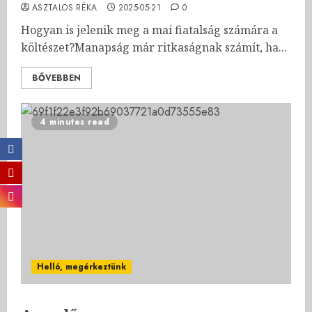
ASZTALOS RÉKA
2025-05-21
0
Hogyan is jelenik meg a mai fiatalság számára a
költészet?Manapság már ritkaságnak számít, ha...
BŐVEBBEN
4 minutes read
Helló, megérkeztünk