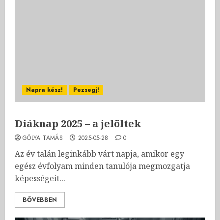
Napra kész!
Pezsegj!
Diáknap 2025 – a jelöltek
GÓLYA TAMÁS
2025-05-28
0
Az év talán leginkább várt napja, amikor egy
egész évfolyam minden tanulója megmozgatja
képességeit...
BŐVEBBEN