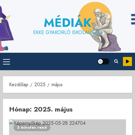
Skip
to
MÉDIÁK
content
EKKE GYAKORLÓ ISKOLAÚJSÁG
Primary
Menu
Kezdőlap
2025
május
Hónap:
2025. május
3 minutes read