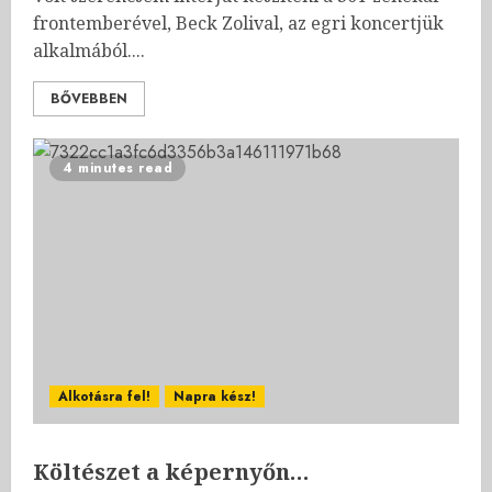
frontemberével, Beck Zolival, az egri koncertjük
alkalmából....
BŐVEBBEN
4 minutes read
Alkotásra fel!
Napra kész!
Költészet a képernyőn…