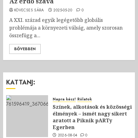
Az erdő szava
KÖVECSES SÁRA
2025-05-20
0
A XXI. század egyik legégetőbb globális
problémája a környezeti válság, amely szorosan
összefügg a...
BŐVEBBEN
KATTANJ:
Napra kész!
Rólatok
Színek, alkotások és közösségi
élmények – ismét nagy sikert
aratott a Piknik pARTy
Egerben
2026-08-04
0